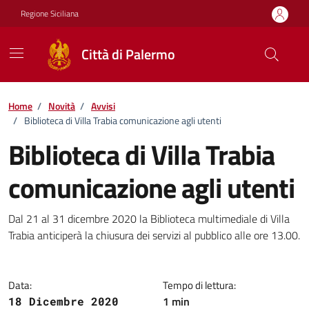
Vai ai contenuti
Vai al footer
Regione Siciliana
Città di Palermo
Home
/
Novità
/
Avvisi
/
Biblioteca di Villa Trabia comunicazione agli utenti
Biblioteca di Villa Trabia
comunicazione agli utenti
Dettagli della notizia
Dal 21 al 31 dicembre 2020 la Biblioteca multimediale di Villa
Trabia anticiperà la chiusura dei servizi al pubblico alle ore 13.00.
Data:
Tempo di lettura:
1 min
18 Dicembre 2020