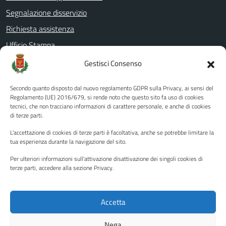
Segnalazione disservizio
Richiesta assistenza
Ufficio Stampa
Amministrazione Trasparente
Gestisci Consenso
Albo pretorio
Secondo quanto disposto dal nuovo regolamento GDPR sulla Privacy, ai sensi del
Informativa privacy
Regolamento (UE) 2016/679, si rende noto che questo sito fa uso di cookies
tecnici, che non tracciano informazioni di carattere personale, e anche di cookies
Note legali
di terze parti.
Dichiarazione di accessibilità
L'accettazione di cookies di terze parti è facoltativa, anche se potrebbe limitare la
Piano di miglioramento del sito
tua esperienza durante la navigazione del sito.
Per ulteriori informazioni sull'attivazione disattivazione dei singoli cookies di
terze parti, accedere alla sezione Privacy.
SEGUICI SU
Facebook
YouTube
Twitter
Instagram
Accetta
Nega