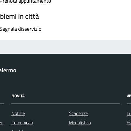
Prenota appuntamento
blemi in città
Segnala disservizio
Palermo
NOVITÀ
V
Notizie
Scadenze
Lu
vo
Comunicati
Modulistica
Ev