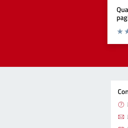
Qua
pag
Valut
Va
Con