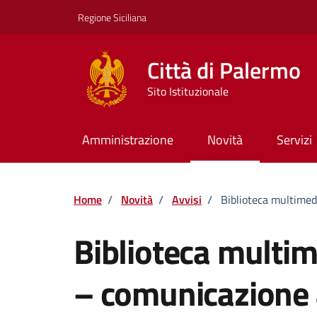
Vai ai contenuti
Vai al footer
Regione Siciliana
Città di Palermo
Sito Istituzionale
Amministrazione
Novità
Servizi
Home
/
Novità
/
Avvisi
/
Biblioteca multimedi
Biblioteca multime
– comunicazione 