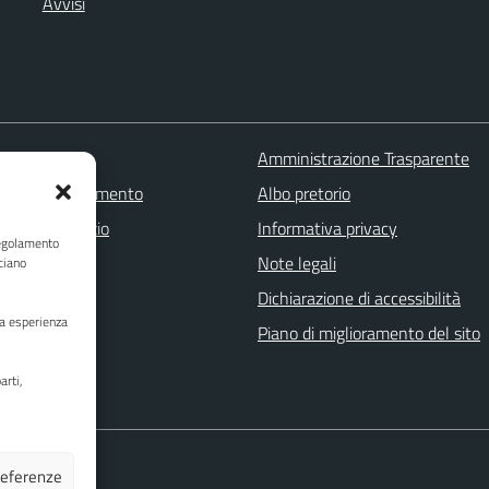
Avvisi
 FAQ
Amministrazione Trasparente
zione appuntamento
Albo pretorio
one disservizio
Informativa privacy
Regolamento
a assistenza
Note legali
ciano
Stampa
Dichiarazione di accessibilità
ua esperienza
Piano di miglioramento del sito
arti,
preferenze