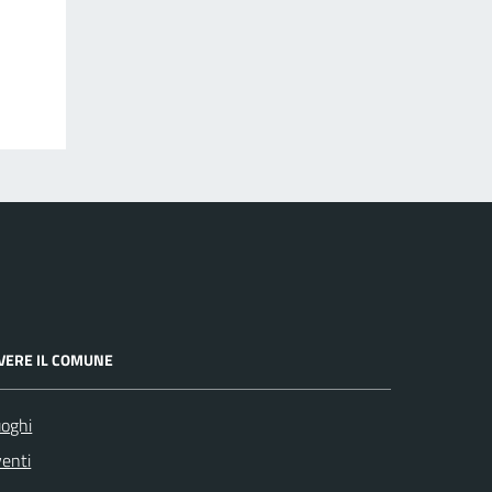
IVERE IL COMUNE
oghi
enti