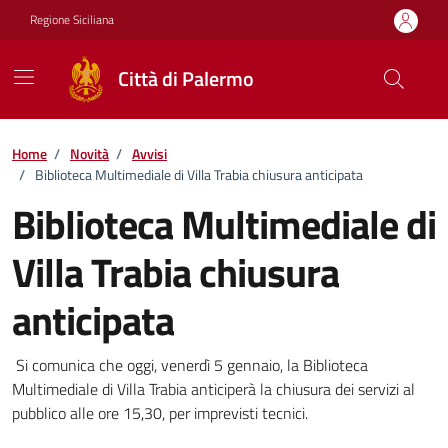
Vai ai contenuti
Vai al footer
Regione Siciliana
Città di Palermo
Home
/
Novità
/
Avvisi
/
Biblioteca Multimediale di Villa Trabia chiusura anticipata
Biblioteca Multimediale di
Villa Trabia chiusura
anticipata
Dettagli della notizia
Si comunica che oggi, venerdì 5 gennaio, la Biblioteca
Multimediale di Villa Trabia anticiperà la chiusura dei servizi al
pubblico alle ore 15,30, per imprevisti tecnici.