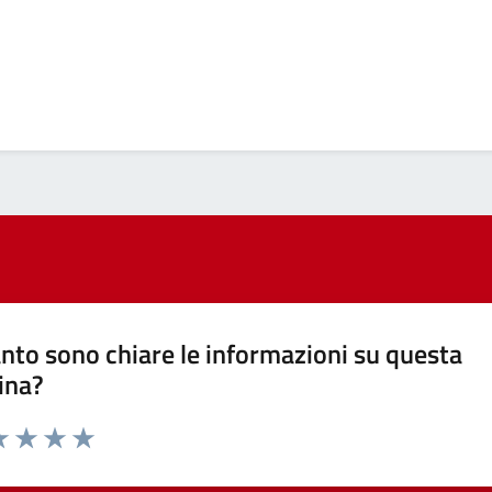
nto sono chiare le informazioni su questa
ina?
a 1 stelle su 5
luta 2 stelle su 5
Valuta 3 stelle su 5
Valuta 4 stelle su 5
Valuta 5 stelle su 5