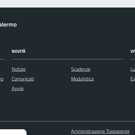
Palermo
NOVITÀ
V
Notizie
Scadenze
Lu
vo
Comunicati
Modulistica
Ev
Avvisi
 FAQ
Amministrazione Trasparente