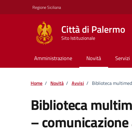
Vai ai contenuti
Vai al footer
Regione Siciliana
Città di Palermo
Sito Istituzionale
Amministrazione
Novità
Servizi
Home
/
Novità
/
Avvisi
/
Biblioteca multimedi
Biblioteca multime
– comunicazione a