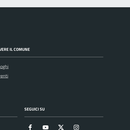
IVERE IL COMUNE
oghi
enti
SEGUICI SU
Facebook
YouTube
Twitter
Instagram