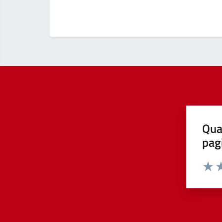
Qua
pag
Valut
Va