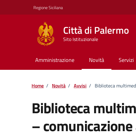
Vai ai contenuti
Vai al footer
Regione Siciliana
Città di Palermo
Sito Istituzionale
Amministrazione
Novità
Servizi
Home
/
Novità
/
Avvisi
/
Biblioteca multimedi
Biblioteca multime
– comunicazione 