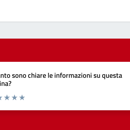
nto sono chiare le informazioni su questa
ina?
a 1 stelle su 5
luta 2 stelle su 5
Valuta 3 stelle su 5
Valuta 4 stelle su 5
Valuta 5 stelle su 5