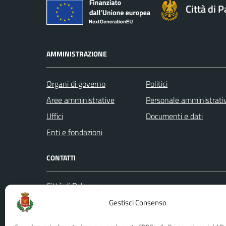
Città di 
AMMINISTRAZIONE
Organi di governo
Politici
Aree amministrative
Personale amministrati
Uffici
Documenti e dati
Enti e fondazioni
CONTATTI
Città di Palermo
Leggi le
Piazza Pretoria, 1
Gestisci Consenso
Prenota
Codice fiscale / P. IVA:80016350821
Segnalazi