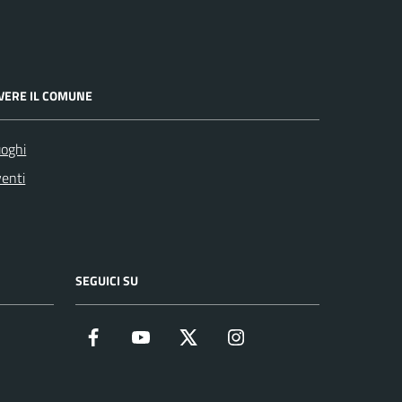
IVERE IL COMUNE
oghi
enti
SEGUICI SU
Facebook
YouTube
Twitter
Instagram