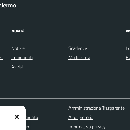
Palermo
NOVITÀ
V
Notizie
Scadenze
Lu
vo
Comunicati
Modulistica
Ev
Avvisi
 FAQ
Amministrazione Trasparente
zione appuntamento
Albo pretorio
one disservizio
Informativa privacy