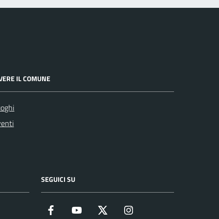
IVERE IL COMUNE
oghi
enti
SEGUICI SU
Facebook
YouTube
Twitter
Instagram