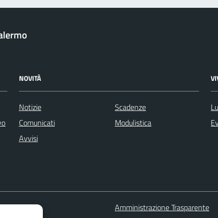
Palermo
NOVITÀ
V
Notizie
Scadenze
Lu
vo
Comunicati
Modulistica
Ev
Avvisi
 FAQ
Amministrazione Trasparente