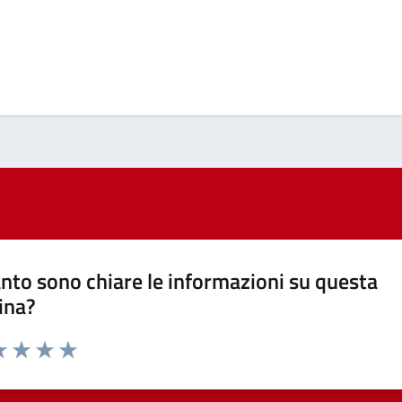
nto sono chiare le informazioni su questa
ina?
a 1 stelle su 5
luta 2 stelle su 5
Valuta 3 stelle su 5
Valuta 4 stelle su 5
Valuta 5 stelle su 5