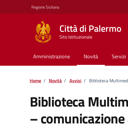
Vai ai contenuti
Vai al footer
Regione Siciliana
Città di Palermo
Sito Istituzionale
Amministrazione
Novità
Servizi
Home
/
Novità
/
Avvisi
/
Biblioteca Multimedi
Biblioteca Multime
– comunicazione 