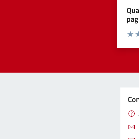
Qua
pag
Valut
Va
Con