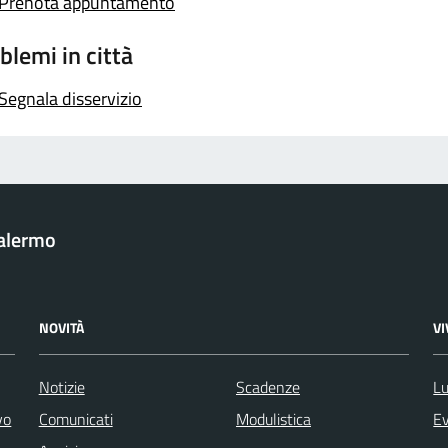
Prenota appuntamento
blemi in città
Segnala disservizio
Palermo
NOVITÀ
V
Notizie
Scadenze
Lu
vo
Comunicati
Modulistica
Ev