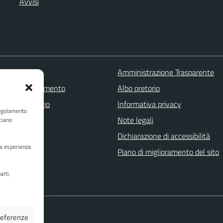
Avvisi
 FAQ
Amministrazione Trasparente
zione appuntamento
Albo pretorio
one disservizio
Informativa privacy
Regolamento
a assistenza
Note legali
ciano
Stampa
Dichiarazione di accessibilità
ua esperienza
Piano di miglioramento del sito
arti,
preferenze