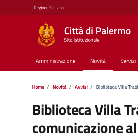
Vai ai contenuti
Vai al footer
Regione Siciliana
Città di Palermo
Sito Istituzionale
Amministrazione
Novità
Servizi
Home
/
Novità
/
Avvisi
/
Biblioteca Villa Tra
Biblioteca Villa T
comunicazione al