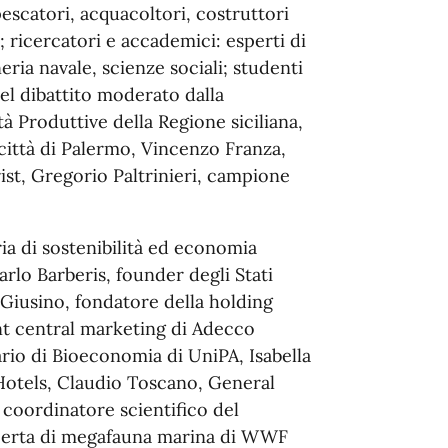
scatori, acquacoltori, costruttori
ri; ricercatori e accademici: esperti di
ria navale, scienze sociali; studenti
del dibattito moderato dalla
ità Produttive della Regione siciliana,
città di Palermo, Vincenzo Franza,
st, Gregorio Paltrinieri, campione
ria di sostenibilità ed economia
arlo Barberis, founder degli Stati
Giusino, fondatore della holding
ent central marketing di Adecco
io di Bioeconomia di UniPA, Isabella
Hotels, Claudio Toscano, General
coordinatore scientifico del
sperta di megafauna marina di WWF