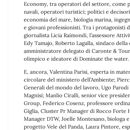
Economy, tra operatori del settore, come pe
navali, operatori turistici; politici e deciso
economia del mare, biologia marina, ingegne
e giovani professionisti. Tra i protagonisti 
giornalista Licia Raimondi, l’assessore Attiv
Edy Tamajo, Roberto Lagalla, sindaco della 
amministratore delegato di Caronte & Touri
olimpico e ideatore di Dominate the water.
E, ancora, Valentina Parisi, esperta in mate
circolare del ministero dell’Ambiente; Pierc
Generali del mondo del lavoro, Ugo Parodi 
Magnisi; Manlio Ciralli, senior vice presid
Group, Federico Cosenz, professore ordinar
Giglia, Cluster Pr Manager di Rocco Forte 
Manager DTW, Joelle Montesano, biologa e 
progetto Vele del Panda, Laura Pintore, e