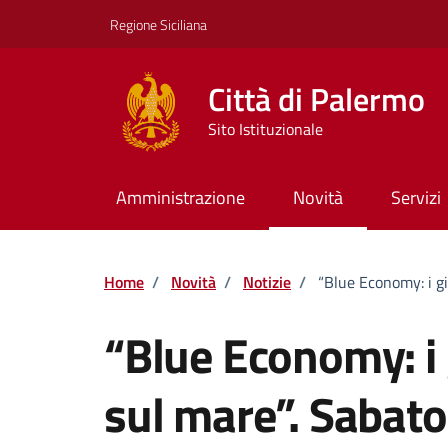
Vai ai contenuti
Vai al footer
Regione Siciliana
Città di Palermo
Sito Istituzionale
Amministrazione
Novità
Servizi
Home
/
Novità
/
Notizie
/
“Blue Economy: i g
“Blue Economy: i
sul mare”. Sabat