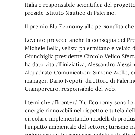
Italia e responsabile scientifica del proget
preside Istituto Nautico di Palermo.
Il premio Blu Economy alle personalità che
L’evento prevede anche la consegna del P
Michele Bella, velista palermitano e velaio
Giunchiglia presidente Circolo Velico Sferr
ha dato vita all’iniziativa, Alessandro Aless
Alquadrato Comunication; Simone Aiello, c
manager, Dario Nepoti, direttore di Paler
Giamporcaro, responsabile del web.
I temi che affronterà Blu Economy sono lo sv
energie rinnovabili nel rispetto e tutela del
circolare implementando modelli di produz
l'impatto ambientale del settore; turismo n
sviluppare un turismo sostenibile e di alta qu