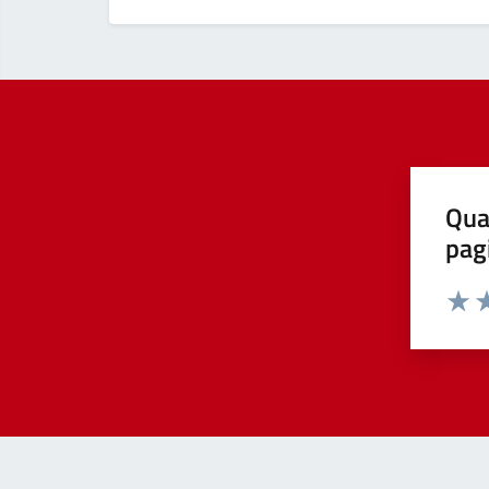
Qua
pag
Valut
Va