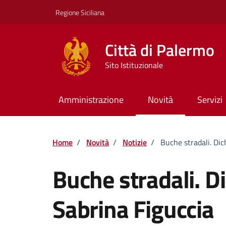
Vai ai contenuti
Vai al footer
Regione Siciliana
Città di Palermo
Sito Istituzionale
Amministrazione
Novità
Servizi
Home
/
Novità
/
Notizie
/
Buche stradali. Dic
Buche stradali. D
Sabrina Figuccia