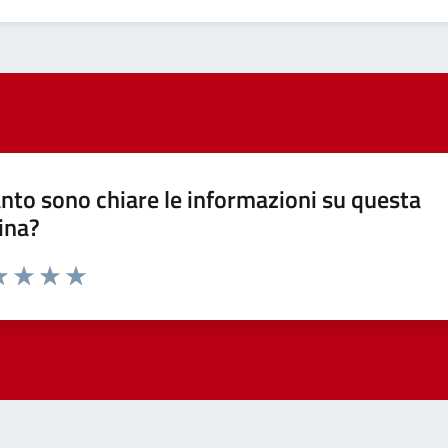
nto sono chiare le informazioni su questa
ina?
a 1 stelle su 5
luta 2 stelle su 5
Valuta 3 stelle su 5
Valuta 4 stelle su 5
Valuta 5 stelle su 5