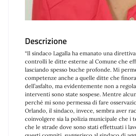
Descrizione
“Il sindaco Lagalla ha emanato una direttiva
controlli le ditte esterne al Comune che eff
lasciando spesso buche profonde. Mi permet
competenze anche a quelle ditte che finora
dell’asfalto, ma evidentemente non a regol
interventi sono state sospese. Mentre alcuni
perché mi sono permessa di fare osservazion
Orlando, il sindaco, invece, sembra aver racc
coinvolgere sia la polizia municipale che i 
che le strade dove sono stati effettuati i la
questi compiti, suggerisco al sindaco di ag