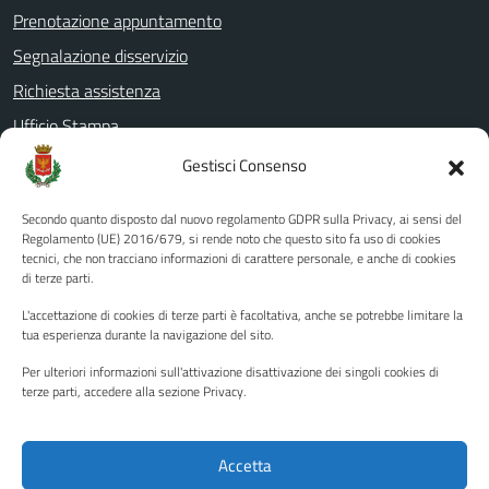
Prenotazione appuntamento
Segnalazione disservizio
Richiesta assistenza
Ufficio Stampa
Amministrazione Trasparente
Gestisci Consenso
Albo pretorio
Secondo quanto disposto dal nuovo regolamento GDPR sulla Privacy, ai sensi del
Informativa privacy
Regolamento (UE) 2016/679, si rende noto che questo sito fa uso di cookies
tecnici, che non tracciano informazioni di carattere personale, e anche di cookies
Note legali
di terze parti.
Dichiarazione di accessibilità
L'accettazione di cookies di terze parti è facoltativa, anche se potrebbe limitare la
Piano di miglioramento del sito
tua esperienza durante la navigazione del sito.
Per ulteriori informazioni sull'attivazione disattivazione dei singoli cookies di
terze parti, accedere alla sezione Privacy.
SEGUICI SU
Facebook
YouTube
Twitter
Instagram
Accetta