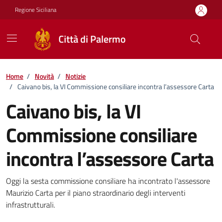
Vai ai contenuti
Vai al footer
Regione Siciliana
Città di Palermo
Home
/
Novità
/
Notizie
/
Caivano bis, la VI Commissione consiliare incontra l’assessore Carta
Caivano bis, la VI
Commissione consiliare
incontra l’assessore Carta
Dettagli della notizia
Oggi la sesta commissione consiliare ha incontrato l'assessore
Maurizio Carta per il piano straordinario degli interventi
infrastrutturali.