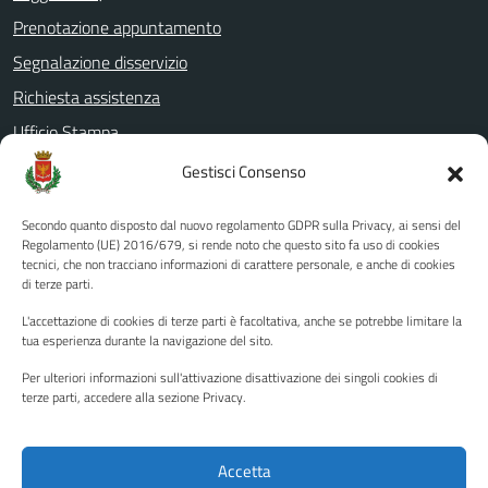
Prenotazione appuntamento
Segnalazione disservizio
Richiesta assistenza
Ufficio Stampa
Amministrazione Trasparente
Gestisci Consenso
Albo pretorio
Secondo quanto disposto dal nuovo regolamento GDPR sulla Privacy, ai sensi del
Informativa privacy
Regolamento (UE) 2016/679, si rende noto che questo sito fa uso di cookies
tecnici, che non tracciano informazioni di carattere personale, e anche di cookies
Note legali
di terze parti.
Dichiarazione di accessibilità
L'accettazione di cookies di terze parti è facoltativa, anche se potrebbe limitare la
Piano di miglioramento del sito
tua esperienza durante la navigazione del sito.
Per ulteriori informazioni sull'attivazione disattivazione dei singoli cookies di
terze parti, accedere alla sezione Privacy.
SEGUICI SU
Facebook
YouTube
Twitter
Instagram
Accetta