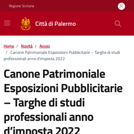
Vai ai contenuti
Vai al footer
Regione Siciliana
Città di Palermo
Home
/
Novità
/
Avvisi
/
Canone Patrimoniale Esposizioni Pubblicitarie – Targhe di studi
professionali anno d’imposta 2022
Canone Patrimoniale
Esposizioni Pubblicitarie
– Targhe di studi
professionali anno
d’imposta 2022