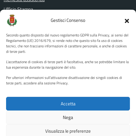
Ufficio Stampa
Amministrazione Trasparente
Gestisci Consenso
Albo pretorio
Secondo quanto disposto dal nuovo regolamento GDPR sulla Privacy, ai sensi del
Informativa privacy
Regolamento (UE) 2016/679, si rende noto che questo sito fa uso di cookies
tecnici, che non tracciano informazioni di carattere personale, e anche di cookies
Note legali
di terze parti.
Dichiarazione di accessibilità
L'accettazione di cookies di terze parti è facoltativa, anche se potrebbe limitare la
Piano di miglioramento del sito
tua esperienza durante la navigazione del sito.
Per ulteriori informazioni sull'attivazione disattivazione dei singoli cookies di
terze parti, accedere alla sezione Privacy.
SEGUICI SU
Facebook
YouTube
Twitter
Instagram
Accetta
Nega
Media policy
Mappa del sito
Visualizza le preferenze