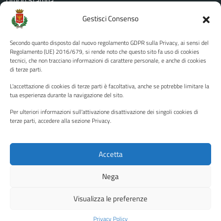
Ufficio Stampa
Amministrazione Trasparente
Gestisci Consenso
Albo pretorio
Secondo quanto disposto dal nuovo regolamento GDPR sulla Privacy, ai sensi del
Informativa privacy
Regolamento (UE) 2016/679, si rende noto che questo sito fa uso di cookies
tecnici, che non tracciano informazioni di carattere personale, e anche di cookies
Note legali
di terze parti.
Dichiarazione di accessibilità
L'accettazione di cookies di terze parti è facoltativa, anche se potrebbe limitare la
Piano di miglioramento del sito
tua esperienza durante la navigazione del sito.
Per ulteriori informazioni sull'attivazione disattivazione dei singoli cookies di
terze parti, accedere alla sezione Privacy.
SEGUICI SU
Facebook
YouTube
Twitter
Instagram
Accetta
Nega
Media policy
Mappa del sito
Visualizza le preferenze
Copyright © 2026 - Città di Palermo •
Powered by Sispi
Privacy Policy