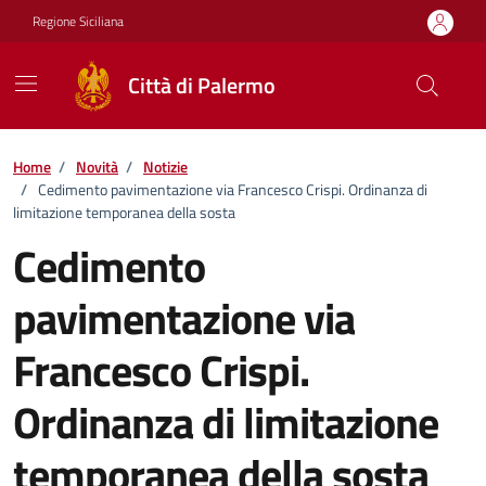
Vai ai contenuti
Vai al footer
Regione Siciliana
Città di Palermo
Home
/
Novità
/
Notizie
/
Cedimento pavimentazione via Francesco Crispi. Ordinanza di
limitazione temporanea della sosta
Cedimento
pavimentazione via
Francesco Crispi.
Ordinanza di limitazione
temporanea della sosta