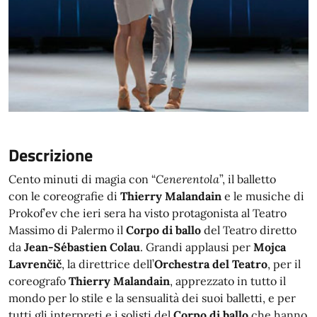
Descrizione
Cento minuti di magia con “
Cenerentola
”, il balletto
con le coreografie di
Thierry Malandain
e le musiche di
Prokof’ev che ieri sera ha visto protagonista al Teatro
Massimo di Palermo il
Corpo di ballo
del Teatro diretto
da
Jean-Sébastien Colau
. Grandi applausi per
Mojca
Lavrenčič
,
la direttrice dell’
Orchestra del Teatro
, per il
coreografo
Thierry Malandain
, apprezzato in tutto il
mondo per lo stile e la sensualità dei suoi balletti, e per
tutti gli interpreti e i solisti del
Corpo di ballo
che hanno