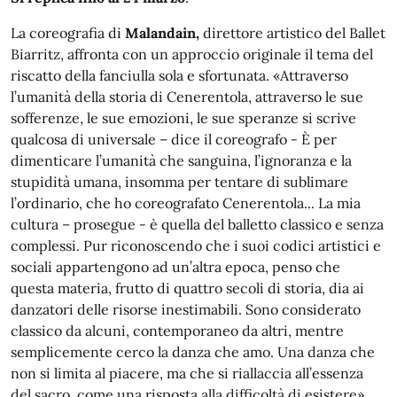
La coreografia di
Malandain,
direttore artistico del Ballet
Biarritz, affronta con un approccio originale il tema del
riscatto della fanciulla sola e sfortunata. «Attraverso
l’umanità della storia di Cenerentola, attraverso le sue
sofferenze, le sue emozioni, le sue speranze si scrive
qualcosa di universale – dice
il coreografo -
È per
dimenticare l’umanità che sanguina, l’ignoranza e la
stupidità umana, insomma per tentare di sublimare
l’ordinario, che ho coreografato Cenerentola... La mia
cultura – prosegue - è quella del balletto classico e senza
complessi. Pur riconoscendo che i suoi codici artistici e
sociali appartengono ad un’altra epoca, penso che
questa materia, frutto di quattro secoli di storia, dia ai
danzatori delle risorse inestimabili. Sono considerato
classico da alcuni, contemporaneo da altri, mentre
semplicemente cerco la danza che amo. Una danza che
non si limita al piacere, ma che si riallaccia all’essenza
del sacro, come una risposta alla difficoltà di esistere».