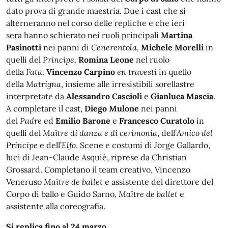
dato prova di grande maestria. Due i cast che si
alterneranno nel corso delle repliche e che ieri
sera hanno schierato nei ruoli principali
Martina
Pasinotti
nei panni di
Cenerentola,
Michele Morelli
in
quelli del
Principe,
Romina Leone
nel ruolo
della
Fata,
Vincenzo Carpino
en travesti
in quello
della
Matrigna
, insieme alle irresistibili sorellastre
interpretate da
Alessandro Cascioli
e
Gianluca Mascia
.
A completare il cast,
Diego Mulone
nei panni
del
Padre
ed
Emilio Barone
e
Francesco Curatolo
in
quelli del
Maître di danza e di cerimonia
, dell’
Amico del
Principe
e dell’
Elfo
. Scene e costumi di Jorge Gallardo,
luci di Jean-Claude Asquié, riprese da Christian
Grossard. Completano il team creativo, Vincenzo
Veneruso
Maître de ballet
e assistente del direttore del
Corpo di ballo e Guido Sarno,
Maître de ballet
e
assistente alla coreografia.
Si replica fino al 24 marzo
.