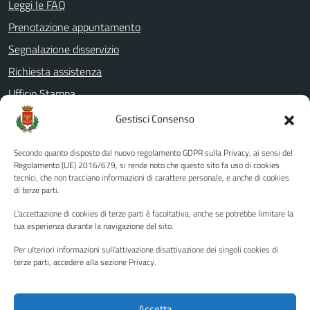
Leggi le FAQ
Prenotazione appuntamento
Segnalazione disservizio
Richiesta assistenza
Ufficio Stampa
Amministrazione Trasparente
Gestisci Consenso
Albo pretorio
Secondo quanto disposto dal nuovo regolamento GDPR sulla Privacy, ai sensi del
Informativa privacy
Regolamento (UE) 2016/679, si rende noto che questo sito fa uso di cookies
tecnici, che non tracciano informazioni di carattere personale, e anche di cookies
Note legali
di terze parti.
Dichiarazione di accessibilità
L'accettazione di cookies di terze parti è facoltativa, anche se potrebbe limitare la
Piano di miglioramento del sito
tua esperienza durante la navigazione del sito.
Per ulteriori informazioni sull'attivazione disattivazione dei singoli cookies di
terze parti, accedere alla sezione Privacy.
SEGUICI SU
Facebook
YouTube
Twitter
Instagram
Accetta