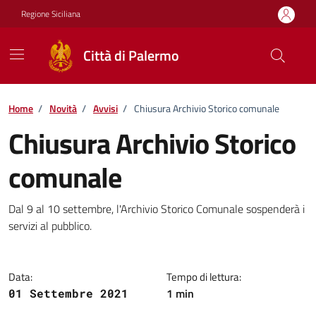
Vai ai contenuti
Vai al footer
Regione Siciliana
Città di Palermo
Home
/
Novità
/
Avvisi
/
Chiusura Archivio Storico comunale
Chiusura Archivio Storico
comunale
Dettagli della notizia
Dal 9 al 10 settembre, l'Archivio Storico Comunale sospenderà i
servizi al pubblico.
Data:
Tempo di lettura:
1 min
01 Settembre 2021