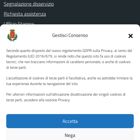
Segnalazione disservizio
Richiesta assistenza
Ufficio Stampa
Amministrazione Trasparente
Gestisci Consenso
Albo pretorio
Secondo quanto disposto dal nuovo regolamento GDPR sulla Privacy, ai sensi del
Informativa privacy
Regolamento (UE) 2016/679, si rende noto che questo sito fa uso di cookies
tecnici, che non tracciano informazioni di carattere personale, e anche di cookies
Note legali
di terze parti.
Dichiarazione di accessibilità
L'accettazione di cookies di terze parti è facoltativa, anche se potrebbe limitare la
Piano di miglioramento del sito
tua esperienza durante la navigazione del sito.
Per ulteriori informazioni sull'attivazione disattivazione dei singoli cookies di
terze parti, accedere alla sezione Privacy.
SEGUICI SU
Facebook
YouTube
Twitter
Instagram
Accetta
Nega