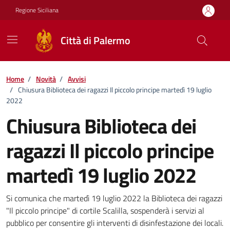
Vai ai contenuti
Vai al footer
Regione Siciliana
Città di Palermo
Home
/
Novità
/
Avvisi
/
Chiusura Biblioteca dei ragazzi Il piccolo principe martedì 19 luglio
2022
Chiusura Biblioteca dei
ragazzi Il piccolo principe
martedì 19 luglio 2022
Dettagli della notizia
Si comunica che martedì 19 luglio 2022 la Biblioteca dei ragazzi
"Il piccolo principe" di cortile Scalilla, sospenderà i servizi al
pubblico per consentire gli interventi di disinfestazione dei locali.