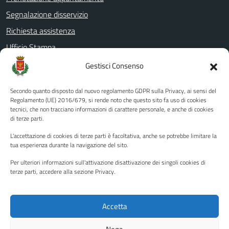
Segnalazione disservizio
Richiesta assistenza
Ufficio Stampa
Amministrazione Trasparente
Gestisci Consenso
Albo pretorio
Secondo quanto disposto dal nuovo regolamento GDPR sulla Privacy, ai sensi del
Informativa privacy
Regolamento (UE) 2016/679, si rende noto che questo sito fa uso di cookies
tecnici, che non tracciano informazioni di carattere personale, e anche di cookies
Note legali
di terze parti.
Dichiarazione di accessibilità
L'accettazione di cookies di terze parti è facoltativa, anche se potrebbe limitare la
Piano di miglioramento del sito
tua esperienza durante la navigazione del sito.
Per ulteriori informazioni sull'attivazione disattivazione dei singoli cookies di
terze parti, accedere alla sezione Privacy.
SEGUICI SU
Facebook
YouTube
Twitter
Instagram
Accetta