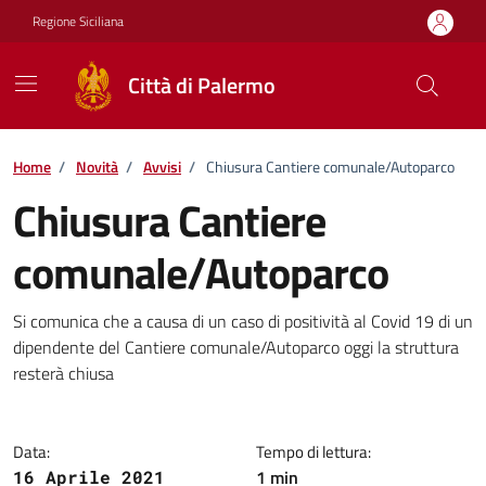
Vai ai contenuti
Vai al footer
Regione Siciliana
Città di Palermo
Home
/
Novità
/
Avvisi
/
Chiusura Cantiere comunale/Autoparco
Chiusura Cantiere
comunale/Autoparco
Dettagli della notizia
Si comunica che a causa di un caso di positività al Covid 19 di un
dipendente del Cantiere comunale/Autoparco oggi la struttura
resterà chiusa
Data:
Tempo di lettura:
1 min
16 Aprile 2021