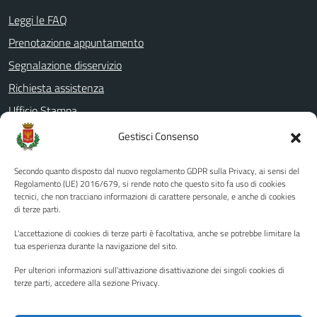
Leggi le FAQ
Prenotazione appuntamento
Segnalazione disservizio
Richiesta assistenza
Ufficio Stampa
Amministrazione Trasparente
Gestisci Consenso
Albo pretorio
Secondo quanto disposto dal nuovo regolamento GDPR sulla Privacy, ai sensi del
Informativa privacy
Regolamento (UE) 2016/679, si rende noto che questo sito fa uso di cookies
tecnici, che non tracciano informazioni di carattere personale, e anche di cookies
Note legali
di terze parti.
Dichiarazione di accessibilità
L'accettazione di cookies di terze parti è facoltativa, anche se potrebbe limitare la
Piano di miglioramento del sito
tua esperienza durante la navigazione del sito.
Per ulteriori informazioni sull'attivazione disattivazione dei singoli cookies di
terze parti, accedere alla sezione Privacy.
SEGUICI SU