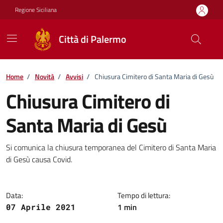
Vai ai contenuti
Vai al footer
Regione Siciliana
Città di Palermo
Home
/
Novità
/
Avvisi
/
Chiusura Cimitero di Santa Maria di Gesù
Chiusura Cimitero di
Santa Maria di Gesù
Dettagli della notizia
Si comunica la chiusura temporanea del Cimitero di Santa Maria
di Gesù causa Covid.
Data:
Tempo di lettura:
1 min
07 Aprile 2021