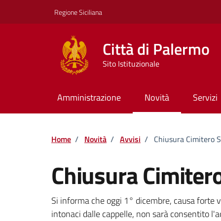
Vai ai contenuti
Vai al footer
Regione Siciliana
Città di Palermo
Sito Istituzionale
Amministrazione
Novità
Servizi
Home
/
Novità
/
Avvisi
/
Chiusura Cimitero S
Chiusura Cimitero
Dettagli della notizi
Si informa che oggi 1° dicembre, causa forte v
intonaci dalle cappelle, non sarà consentito l'ac