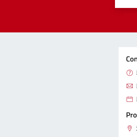
Valut
Va
Con
Pro