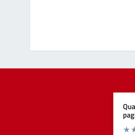
Qua
pag