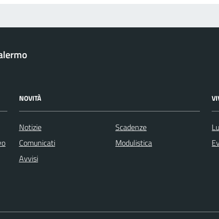
Palermo
NOVITÀ
V
Notizie
Scadenze
Lu
vo
Comunicati
Modulistica
Ev
Avvisi