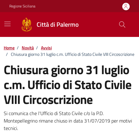
Vai ai contenuti
Vai al footer
Regione Siciliana
Città di Palermo
Home
/
Novità
/
Avvisi
/
Chiusura giorno 31 luglio c.m. Ufficio di Stato Civile VIII Circoscrizione
Chiusura giorno 31 luglio
c.m. Ufficio di Stato Civile
VIII Circoscrizione
Dettagli della notizia
Si comunica che l'Ufficio di Stato Civile c/o la P.D.
Montepellegrino rimane chiuso in data 31/07/2019 per motivi
tecnici.