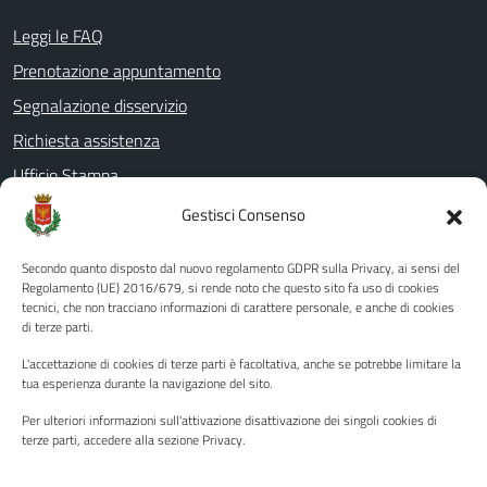
Leggi le FAQ
Prenotazione appuntamento
Segnalazione disservizio
Richiesta assistenza
Ufficio Stampa
Amministrazione Trasparente
Gestisci Consenso
Albo pretorio
Secondo quanto disposto dal nuovo regolamento GDPR sulla Privacy, ai sensi del
Informativa privacy
Regolamento (UE) 2016/679, si rende noto che questo sito fa uso di cookies
tecnici, che non tracciano informazioni di carattere personale, e anche di cookies
Note legali
di terze parti.
Dichiarazione di accessibilità
L'accettazione di cookies di terze parti è facoltativa, anche se potrebbe limitare la
Piano di miglioramento del sito
tua esperienza durante la navigazione del sito.
Per ulteriori informazioni sull'attivazione disattivazione dei singoli cookies di
terze parti, accedere alla sezione Privacy.
SEGUICI SU