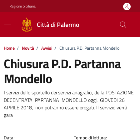
Vai ai contenuti
Vai al footer
Regione Siciliana
Città di Palermo
Home
/
Novità
/
Avvisi
/
Chiusura P.D. Partanna Mondello
Chiusura P.D. Partanna
Mondello
Dettagli della notizia
I servizi dello sportello dei servizi anagrafici, della POSTAZIONE
DECENTRATA PARTANNA MONDELLO oggi, GIOVEDI 26
APRILE 2018, non potranno essere erogati. Il servizio verrà
gara
Data:
Tempo di lettura: