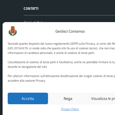
CONTATTI
Città di Palermo
Leggi le
Piazza Pretoria, 1
Gestisci Consenso
Prenota
Codice fiscale / P. IVA:80016350821
Segnalazi
Secondo quanto disposto dal nuovo regolamento GDPR sulla Privacy, ai sensi del 
U.O. Ufficio Relazioni con il Pubblico
Richiest
(UE) 2016/679, si rende noto che questo sito fa uso di cookies tecnici, che non trac
informazioni di carattere personale, e anche di cookies di terze parti.
(URP)
Ufficio 
Numero verde: 0917401111
L'accettazione di cookies di terze parti è facoltativa, anche se potrebbe limitare la t
PEC:
protocollo@cert.comune.palermo.it
durante la navigazione del sito.
Centralino unico: 0917401111
Per ulteriori informazioni sull'attivazione disattivazione dei singoli cookies di terze p
accedere alla sezione Privacy.
Media policy
Mappa del sito
Accetta
Nega
Visualizza le 
Privacy Policy