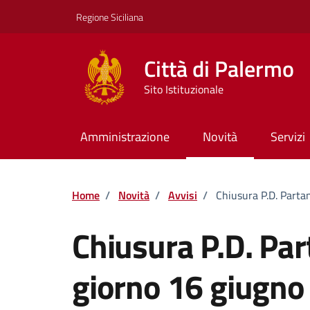
Vai ai contenuti
Vai al footer
Regione Siciliana
Città di Palermo
Sito Istituzionale
Amministrazione
Novità
Servizi
Home
/
Novità
/
Avvisi
/
Chiusura P.D. Parta
Chiusura P.D. Pa
giorno 16 giugno