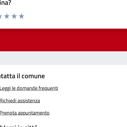
ina?
a 1 stelle su 5
luta 2 stelle su 5
Valuta 3 stelle su 5
Valuta 4 stelle su 5
Valuta 5 stelle su 5
tatta il comune
Leggi le domande frequenti
Richiedi assistenza
Prenota appuntamento