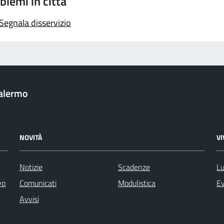
blemi in città
Segnala disservizio
Palermo
NOVITÀ
V
Notizie
Scadenze
Lu
vo
Comunicati
Modulistica
Ev
Avvisi