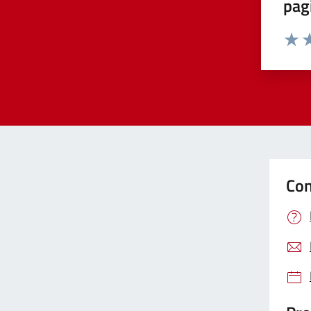
pag
Valut
Va
Con