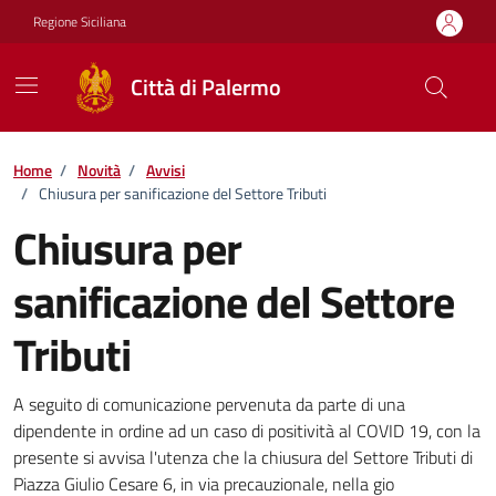
Vai ai contenuti
Vai al footer
Regione Siciliana
Città di Palermo
Home
/
Novità
/
Avvisi
/
Chiusura per sanificazione del Settore Tributi
Chiusura per
sanificazione del Settore
Tributi
Dettagli della notizia
A seguito di comunicazione pervenuta da parte di una
dipendente in ordine ad un caso di positività al COVID 19, con la
presente si avvisa l'utenza che la chiusura del Settore Tributi di
Piazza Giulio Cesare 6, in via precauzionale, nella gio