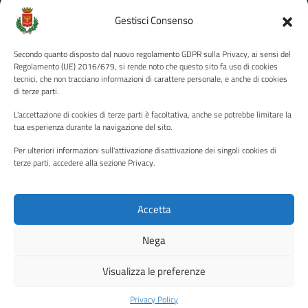
Amministrazione Trasparente
Gestisci Consenso
Albo pretorio
Secondo quanto disposto dal nuovo regolamento GDPR sulla Privacy, ai sensi del
Informativa privacy
Regolamento (UE) 2016/679, si rende noto che questo sito fa uso di cookies
tecnici, che non tracciano informazioni di carattere personale, e anche di cookies
Note legali
di terze parti.
Dichiarazione di accessibilità
L'accettazione di cookies di terze parti è facoltativa, anche se potrebbe limitare la
Piano di miglioramento del sito
tua esperienza durante la navigazione del sito.
Per ulteriori informazioni sull'attivazione disattivazione dei singoli cookies di
terze parti, accedere alla sezione Privacy.
SEGUICI SU
Facebook
YouTube
Twitter
Instagram
Accetta
Nega
Media policy
Mappa del sito
Visualizza le preferenze
Copyright © 2026 - Città di Palermo •
Powered by Sispi
Privacy Policy