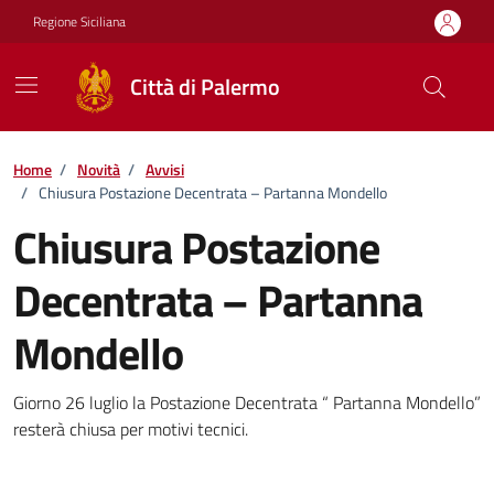
Vai ai contenuti
Vai al footer
Regione Siciliana
Città di Palermo
Home
/
Novità
/
Avvisi
/
Chiusura Postazione Decentrata – Partanna Mondello
Chiusura Postazione
Decentrata – Partanna
Mondello
Dettagli della notizia
Giorno 26 luglio la Postazione Decentrata “ Partanna Mondello”
resterà chiusa per motivi tecnici.