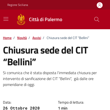
Vai ai contenuti
Vai al footer
Regione Siciliana
Città di Palermo
Home
/
Novità
/
Avvisi
/
Chiusura sede del CIT “Bellini”
Chiusura sede del CIT
“Bellini”
Dettagli della notizia
Si comunica che è stata disposta l'immediata chiusura per
intervento di sanificazione del CIT "Bellini", già dalle ore
pomeridiane di oggi.
Data:
Tempo di lettura:
1 min
26 Ottobre 2020