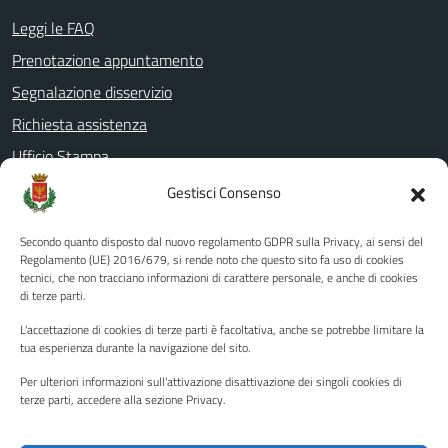
Leggi le FAQ
Prenotazione appuntamento
Segnalazione disservizio
Richiesta assistenza
Ufficio Stampa
Amministrazione Trasparente
Gestisci Consenso
Albo pretorio
Secondo quanto disposto dal nuovo regolamento GDPR sulla Privacy, ai sensi del
Informativa privacy
Regolamento (UE) 2016/679, si rende noto che questo sito fa uso di cookies
tecnici, che non tracciano informazioni di carattere personale, e anche di cookies
Note legali
di terze parti.
Dichiarazione di accessibilità
L'accettazione di cookies di terze parti è facoltativa, anche se potrebbe limitare la
Piano di miglioramento del sito
tua esperienza durante la navigazione del sito.
Per ulteriori informazioni sull'attivazione disattivazione dei singoli cookies di
terze parti, accedere alla sezione Privacy.
SEGUICI SU