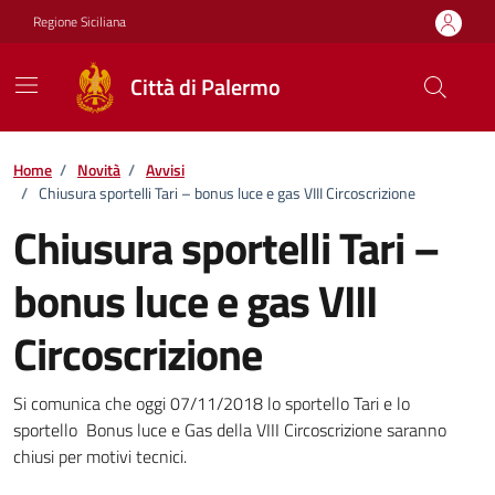
Vai ai contenuti
Vai al footer
Regione Siciliana
Città di Palermo
Home
/
Novità
/
Avvisi
/
Chiusura sportelli Tari – bonus luce e gas VIII Circoscrizione
Chiusura sportelli Tari –
bonus luce e gas VIII
Circoscrizione
Dettagli della notizia
Si comunica che oggi 07/11/2018 lo sportello Tari e lo
sportello Bonus luce e Gas della VIII Circoscrizione saranno
chiusi per motivi tecnici.