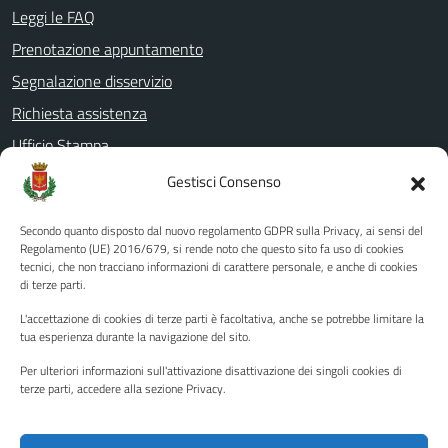
Leggi le FAQ
Prenotazione appuntamento
Segnalazione disservizio
Richiesta assistenza
Ufficio Stampa
Amministrazione Trasparente
Gestisci Consenso
Albo pretorio
Secondo quanto disposto dal nuovo regolamento GDPR sulla Privacy, ai sensi del
Informativa privacy
Regolamento (UE) 2016/679, si rende noto che questo sito fa uso di cookies
tecnici, che non tracciano informazioni di carattere personale, e anche di cookies
Note legali
di terze parti.
Dichiarazione di accessibilità
L'accettazione di cookies di terze parti è facoltativa, anche se potrebbe limitare la
Piano di miglioramento del sito
tua esperienza durante la navigazione del sito.
Per ulteriori informazioni sull'attivazione disattivazione dei singoli cookies di
terze parti, accedere alla sezione Privacy.
SEGUICI SU