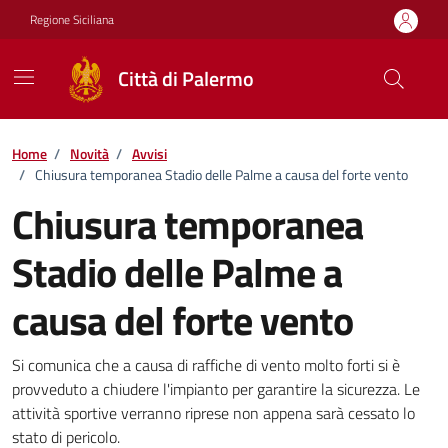
Vai ai contenuti
Vai al footer
Regione Siciliana
Città di Palermo
Home
/
Novità
/
Avvisi
/
Chiusura temporanea Stadio delle Palme a causa del forte vento
Chiusura temporanea
Stadio delle Palme a
causa del forte vento
Dettagli della notizia
Si comunica che a causa di raffiche di vento molto forti si è
provveduto a chiudere l'impianto per garantire la sicurezza. Le
attività sportive verranno riprese non appena sarà cessato lo
stato di pericolo.