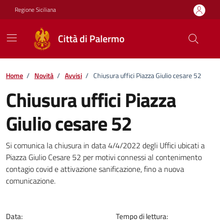
Vai ai contenuti
Vai al footer
Regione Siciliana
Città di Palermo
Home
/
Novità
/
Avvisi
/
Chiusura uffici Piazza Giulio cesare 52
Chiusura uffici Piazza
Giulio cesare 52
Dettagli della notizia
Si comunica la chiusura in data 4/4/2022 degli Uffici ubicati a
Piazza Giulio Cesare 52 per motivi connessi al contenimento
contagio covid e attivazione sanificazione, fino a nuova
comunicazione.
Data:
Tempo di lettura: