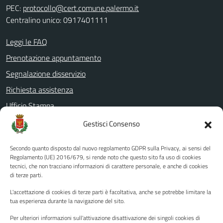
PEC:
protocollo@cert.comune.palermo.it
Centralino unico: 0917401111
Leggi le FAQ
Prenotazione appuntamento
Segnalazione disservizio
Richiesta assistenza
Ufficio Stampa
Amministrazione Trasparente
Gestisci Consenso
Albo pretorio
Secondo quanto disposto dal nuovo regolamento GDPR sulla Privacy, ai sensi del
Informativa privacy
Regolamento (UE) 2016/679, si rende noto che questo sito fa uso di cookies
tecnici, che non tracciano informazioni di carattere personale, e anche di cookies
Note legali
di terze parti.
Dichiarazione di accessibilità
L'accettazione di cookies di terze parti è facoltativa, anche se potrebbe limitare la
Piano di miglioramento del sito
tua esperienza durante la navigazione del sito.
Per ulteriori informazioni sull'attivazione disattivazione dei singoli cookies di