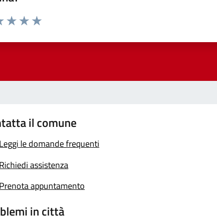
a 1 stelle su 5
luta 2 stelle su 5
Valuta 3 stelle su 5
Valuta 4 stelle su 5
Valuta 5 stelle su 5
tatta il comune
Leggi le domande frequenti
Richiedi assistenza
Prenota appuntamento
blemi in città