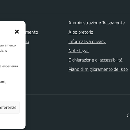
 FAQ
Amministrazione Trasparente
zione appuntamento
Albo pretorio
one disservizio
Informativa privacy
Regolamento
a assistenza
Note legali
ciano
Stampa
Dichiarazione di accessibilità
ua esperienza
Piano di miglioramento del sito
arti,
preferenze
C