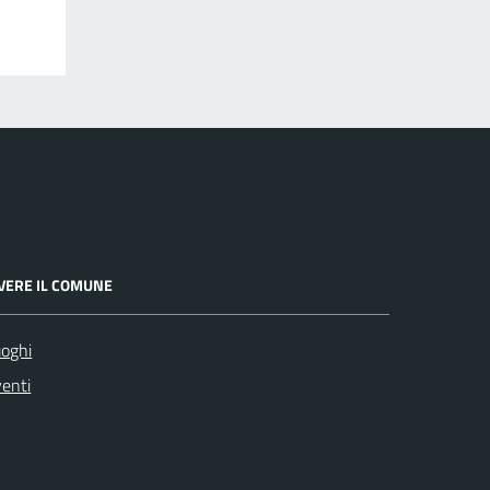
IVERE IL COMUNE
oghi
enti