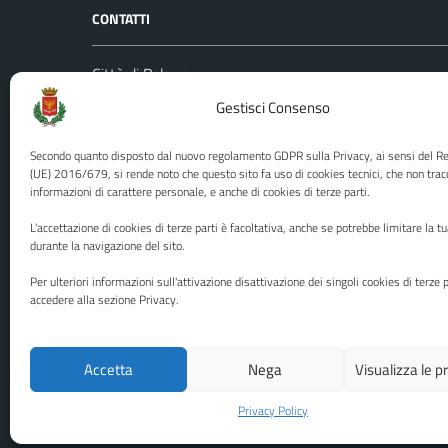
CONTATTI
Città di Palermo
Leggi le
Piazza Pretoria, 1
Gestisci Consenso
Prenota
Codice fiscale / P. IVA:80016350821
Segnalazi
Secondo quanto disposto dal nuovo regolamento GDPR sulla Privacy, ai sensi del 
U.O. Ufficio Relazioni con il Pubblico
Richiest
(UE) 2016/679, si rende noto che questo sito fa uso di cookies tecnici, che non trac
informazioni di carattere personale, e anche di cookies di terze parti.
(URP)
Ufficio 
Numero verde: 0917401111
L'accettazione di cookies di terze parti è facoltativa, anche se potrebbe limitare la t
PEC:
protocollo@cert.comune.palermo.it
durante la navigazione del sito.
Centralino unico: 0917401111
Per ulteriori informazioni sull'attivazione disattivazione dei singoli cookies di terze p
accedere alla sezione Privacy.
Media policy
Mappa del sito
Accetta
Nega
Visualizza le 
Privacy Policy