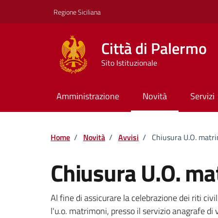
Vai ai contenuti
Vai al footer
Regione Siciliana
Città di Palermo
Sito Istituzionale
Amministrazione
Novità
Servizi
Home
/
Novità
/
Avvisi
/
Chiusura U.O. matri
Chiusura U.O. mat
Dettagli della notizi
Al fine di assicurare la celebrazione dei riti ci
l'u.o. matrimoni, presso il servizio anagrafe di 