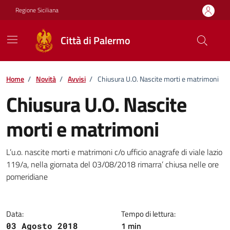
Vai ai contenuti
Vai al footer
Regione Siciliana
Città di Palermo
Home
/
Novità
/
Avvisi
/
Chiusura U.O. Nascite morti e matrimoni
Chiusura U.O. Nascite
morti e matrimoni
Dettagli della notizia
L’u.o. nascite morti e matrimoni c/o ufficio anagrafe di viale lazio
119/a, nella giornata del 03/08/2018 rimarra’ chiusa nelle ore
pomeridiane
Data:
Tempo di lettura:
1 min
03 Agosto 2018