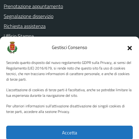
Prenotazione appuntamento
Segnalazione disservizio
Richiesta assistenza
Ufficio Stampa
Amministrazione Trasparente
Gestisci Consenso
Albo pretorio
Secondo quanto disposto dal nuovo regolamento GDPR sulla Privacy, ai sensi del
Informativa privacy
Regolamento (UE) 2016/679, si rende noto che questo sito fa uso di cookies
tecnici, che non tracciano informazioni di carattere personale, e anche di cookies
Note legali
di terze parti.
Dichiarazione di accessibilità
L'accettazione di cookies di terze parti è facoltativa, anche se potrebbe limitare la
Piano di miglioramento del sito
tua esperienza durante la navigazione del sito.
Per ulteriori informazioni sull'attivazione disattivazione dei singoli cookies di
terze parti, accedere alla sezione Privacy.
SEGUICI SU
Facebook
YouTube
Twitter
Instagram
Accetta