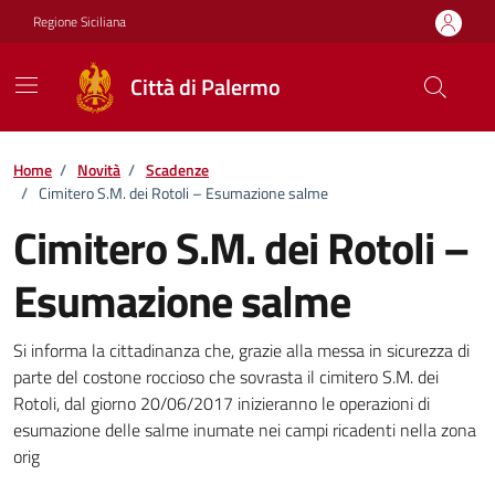
Vai ai contenuti
Vai al footer
Regione Siciliana
Città di Palermo
Home
/
Novità
/
Scadenze
/
Cimitero S.M. dei Rotoli – Esumazione salme
Cimitero S.M. dei Rotoli –
Esumazione salme
Dettagli della notizia
Si informa la cittadinanza che, grazie alla messa in sicurezza di
parte del costone roccioso che sovrasta il cimitero S.M. dei
Rotoli, dal giorno 20/06/2017 inizieranno le operazioni di
esumazione delle salme inumate nei campi ricadenti nella zona
orig