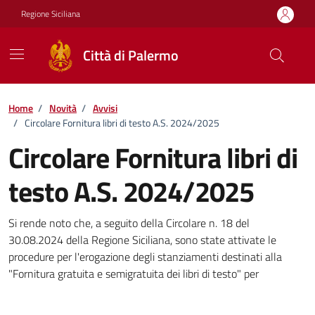
Vai ai contenuti
Vai al footer
Regione Siciliana
Città di Palermo
Home
/
Novità
/
Avvisi
/
Circolare Fornitura libri di testo A.S. 2024/2025
Circolare Fornitura libri di
testo A.S. 2024/2025
Dettagli della notizia
Si rende noto che, a seguito della Circolare n. 18 del
30.08.2024 della Regione Siciliana, sono state attivate le
procedure per l'erogazione degli stanziamenti destinati alla
"Fornitura gratuita e semigratuita dei libri di testo" per