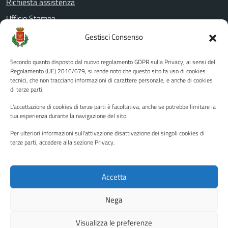
Richiesta assistenza
Ufficio Stampa
Amministrazione Trasparente
Gestisci Consenso
Albo pretorio
Secondo quanto disposto dal nuovo regolamento GDPR sulla Privacy, ai sensi del
Informativa privacy
Regolamento (UE) 2016/679, si rende noto che questo sito fa uso di cookies
tecnici, che non tracciano informazioni di carattere personale, e anche di cookies
Note legali
di terze parti.
Dichiarazione di accessibilità
L'accettazione di cookies di terze parti è facoltativa, anche se potrebbe limitare la
Piano di miglioramento del sito
tua esperienza durante la navigazione del sito.
Per ulteriori informazioni sull'attivazione disattivazione dei singoli cookies di
terze parti, accedere alla sezione Privacy.
SEGUICI SU
Facebook
YouTube
Twitter
Instagram
Accetta
Nega
Media policy
Mappa del sito
Visualizza le preferenze