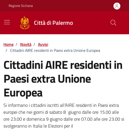
Vai ai contenuti
Vai al footer
Regione Siciliana
Città di Palermo
Home
/
Novità
/
Avvisi
/
Cittadini AIRE residenti in Paesi extra Unione Europea
Cittadini AIRE residenti in
Paesi extra Unione
Europea
Dettagli della notizia
Si informano i cittadini iscritti all’AIRE residenti in Paesi extra
europei che nei giorni di sabato 8 giugno dalle ore 15.00 alle
ore 23.00 e domenica 9 giugno dalle ore 07.00 alle ore 23.00 si
svolgeranno in Italia le Elezioni per il