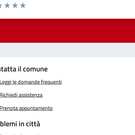
a 1 stelle su 5
luta 2 stelle su 5
Valuta 3 stelle su 5
Valuta 4 stelle su 5
Valuta 5 stelle su 5
tatta il comune
Leggi le domande frequenti
Richiedi assistenza
Prenota appuntamento
blemi in città