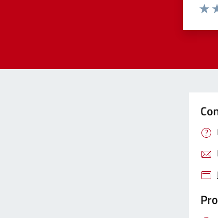
Valut
Va
Con
Pro