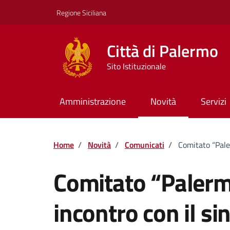
Vai ai contenuti
Vai al footer
Regione Siciliana
Città di Palermo
Sito Istituzionale
Amministrazione
Novità
Servizi
Home
/
Novità
/
Comunicati
/
Comitato “Paler
Comitato “Palerm
incontro con il si