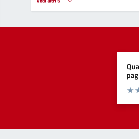
Vedi altri 6
Qua
pag
Valut
Va