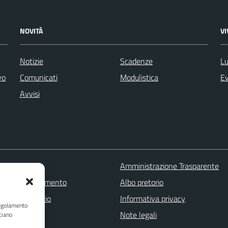
NOVITÀ
V
Notizie
Scadenze
Lu
vo
Comunicati
Modulistica
Ev
Avvisi
 FAQ
Amministrazione Trasparente
zione appuntamento
Albo pretorio
one disservizio
Informativa privacy
Regolamento
a assistenza
Note legali
ciano