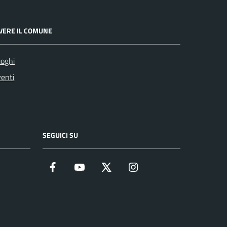
IVERE IL COMUNE
oghi
enti
SEGUICI SU
Facebook
YouTube
Twitter
Instagram