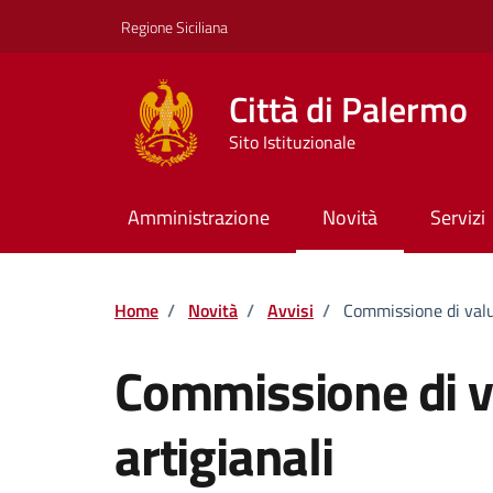
Vai ai contenuti
Vai al footer
Regione Siciliana
Città di Palermo
Sito Istituzionale
Amministrazione
Novità
Servizi
Home
/
Novità
/
Avvisi
/
Commissione di valu
Commissione di v
artigianali