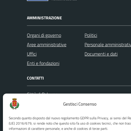
AMMINISTRAZIONE
Organi di governo
Politici
Aree amministrative
Personale amministrati
Uffici
Documenti e dati
Enti e fondazioni
CONTATTI
Città di Palermo
Leggi le
Piazza Pretoria, 1
Gestisci Consenso
Prenota
Codice fiscale / P. IVA:80016350821
Segnalazi
Secondo quanto disposto dal nuovo regolamento GDPR sulla Privacy, ai sensi del 
U.O. Ufficio Relazioni con il Pubblico
Richiest
(UE) 2016/679, si rende noto che questo sito fa uso di cookies tecnici, che non trac
informazioni di carattere personale, e anche di cookies di terze parti.
(URP)