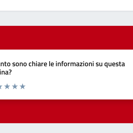
nto sono chiare le informazioni su questa
ina?
a 1 stelle su 5
luta 2 stelle su 5
Valuta 3 stelle su 5
Valuta 4 stelle su 5
Valuta 5 stelle su 5