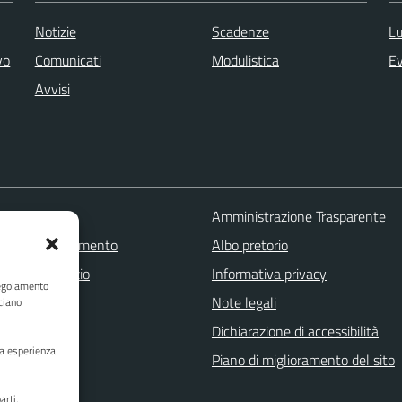
Notizie
Scadenze
Lu
vo
Comunicati
Modulistica
Ev
Avvisi
 FAQ
Amministrazione Trasparente
zione appuntamento
Albo pretorio
one disservizio
Informativa privacy
Regolamento
a assistenza
Note legali
ciano
Stampa
Dichiarazione di accessibilità
ua esperienza
Piano di miglioramento del sito
arti,