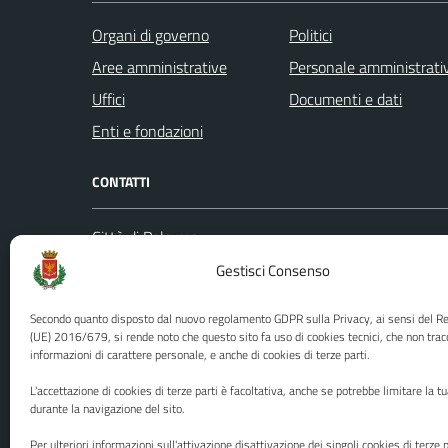
Organi di governo
Politici
Aree amministrative
Personale amministrati
Uffici
Documenti e dati
Enti e fondazioni
CONTATTI
Città di Palermo
Leggi le
Piazza Pretoria, 1
Gestisci Consenso
Prenota
Codice fiscale / P. IVA:80016350821
Segnalazi
Secondo quanto disposto dal nuovo regolamento GDPR sulla Privacy, ai sensi del 
U.O. Ufficio Relazioni con il Pubblico
Richiest
(UE) 2016/679, si rende noto che questo sito fa uso di cookies tecnici, che non trac
informazioni di carattere personale, e anche di cookies di terze parti.
(URP)
Ufficio 
Numero verde: 0917401111
L'accettazione di cookies di terze parti è facoltativa, anche se potrebbe limitare la t
PEC:
protocollo@cert.comune.palermo.it
durante la navigazione del sito.
Centralino unico: 0917401111
Per ulteriori informazioni sull'attivazione disattivazione dei singoli cookies di terze p