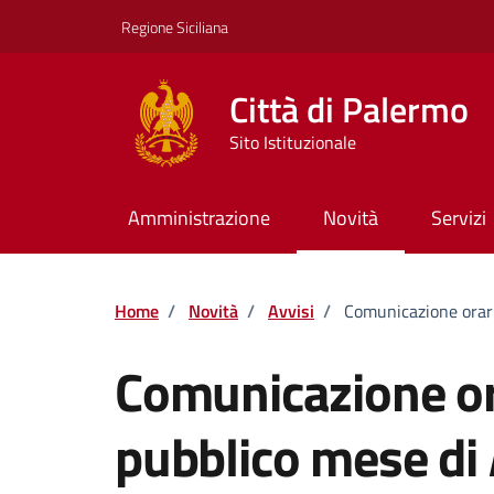
Vai ai contenuti
Vai al footer
Regione Siciliana
Città di Palermo
Sito Istituzionale
Amministrazione
Novità
Servizi
Home
/
Novità
/
Avvisi
/
Comunicazione orari
Comunicazione or
pubblico mese di