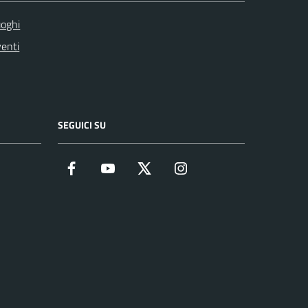
oghi
enti
SEGUICI SU
Facebook
YouTube
Twitter
Instagram