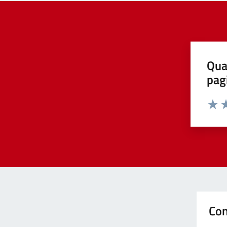
Qua
pag
Valut
Va
Con