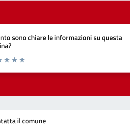
nto sono chiare le informazioni su questa
ina?
a 1 stelle su 5
luta 2 stelle su 5
Valuta 3 stelle su 5
Valuta 4 stelle su 5
Valuta 5 stelle su 5
tatta il comune