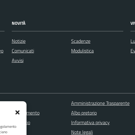
NOVITÀ
V
Notizie
Scadenze
Lu
vo
Comunicati
Modulistica
Ev
Avvisi
 FAQ
Amministrazione Trasparente
zione appuntamento
Albo pretorio
one disservizio
Informativa privacy
Regolamento
a assistenza
Note legali
ciano