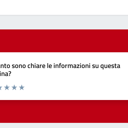
nto sono chiare le informazioni su questa
ina?
a 1 stelle su 5
luta 2 stelle su 5
Valuta 3 stelle su 5
Valuta 4 stelle su 5
Valuta 5 stelle su 5