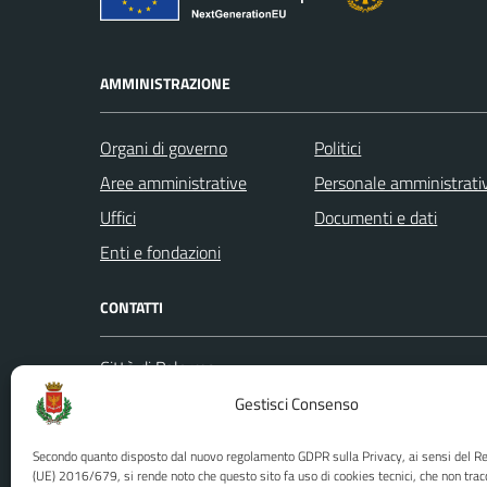
AMMINISTRAZIONE
Organi di governo
Politici
Aree amministrative
Personale amministrati
Uffici
Documenti e dati
Enti e fondazioni
CONTATTI
Città di Palermo
Leggi le
Piazza Pretoria, 1
Gestisci Consenso
Prenota
Codice fiscale / P. IVA:80016350821
Segnalazi
Secondo quanto disposto dal nuovo regolamento GDPR sulla Privacy, ai sensi del 
U.O. Ufficio Relazioni con il Pubblico
Richiest
(UE) 2016/679, si rende noto che questo sito fa uso di cookies tecnici, che non trac