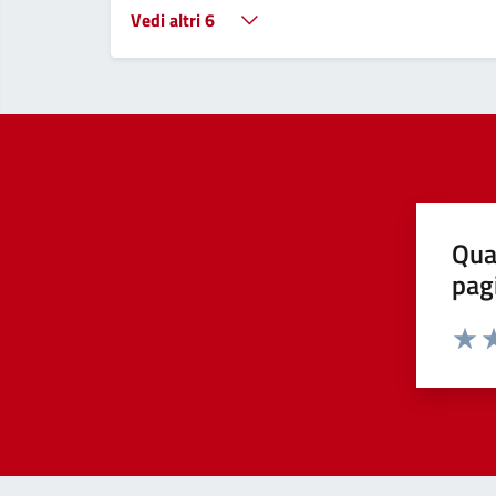
Vedi altri 6
Qua
pag
Valut
Va