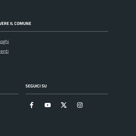
IVERE IL COMUNE
oghi
enti
SEGUICI SU
Facebook
YouTube
Twitter
Instagram