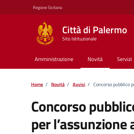
Vai ai contenuti
Vai al footer
Regione Siciliana
Città di Palermo
Sito Istituzionale
Amministrazione
Novità
Servizi
Home
/
Novità
/
Avvisi
/
Concorso pubblico pe
Concorso pubblico
per l’assunzione