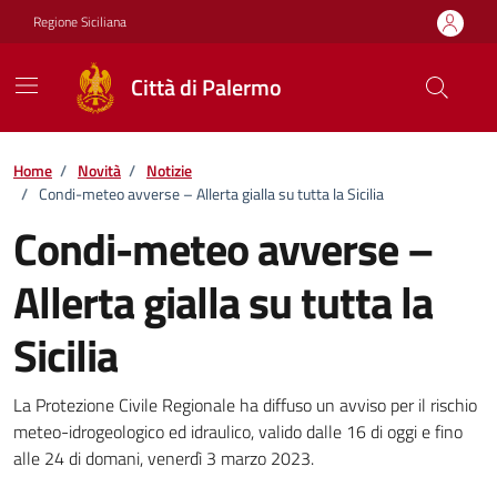
Vai ai contenuti
Vai al footer
Regione Siciliana
Città di Palermo
Home
/
Novità
/
Notizie
/
Condi-meteo avverse – Allerta gialla su tutta la Sicilia
Condi-meteo avverse –
Allerta gialla su tutta la
Sicilia
Dettagli della notizia
La Protezione Civile Regionale ha diffuso un avviso per il rischio
meteo-idrogeologico ed idraulico, valido dalle 16 di oggi e fino
alle 24 di domani, venerdì 3 marzo 2023.