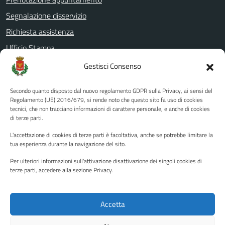
Segnalazione disservizio
Richiesta assistenza
Ufficio Stampa
Amministrazione Trasparente
Gestisci Consenso
Albo pretorio
Secondo quanto disposto dal nuovo regolamento GDPR sulla Privacy, ai sensi del
Informativa privacy
Regolamento (UE) 2016/679, si rende noto che questo sito fa uso di cookies
tecnici, che non tracciano informazioni di carattere personale, e anche di cookies
Note legali
di terze parti.
Dichiarazione di accessibilità
L'accettazione di cookies di terze parti è facoltativa, anche se potrebbe limitare la
Piano di miglioramento del sito
tua esperienza durante la navigazione del sito.
Per ulteriori informazioni sull'attivazione disattivazione dei singoli cookies di
terze parti, accedere alla sezione Privacy.
SEGUICI SU
Facebook
YouTube
Twitter
Instagram
Accetta