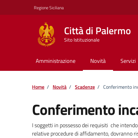
Vai ai contenuti
Vai al footer
Regione Siciliana
Città di Palermo
Sito Istituzionale
Amministrazione
Novità
Servizi
Home
/
Novità
/
Scadenze
/
Conferimento inc
Conferimento inca
Dettagli della notizi
I soggetti in possesso dei requisiti che intendo
relative procedure di affidamento, dovranno r