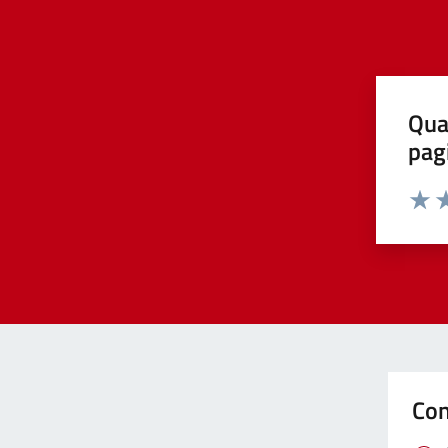
Qua
pag
Valut
Va
Con