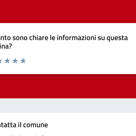
nto sono chiare le informazioni su questa
ina?
a 1 stelle su 5
luta 2 stelle su 5
Valuta 3 stelle su 5
Valuta 4 stelle su 5
Valuta 5 stelle su 5
tatta il comune