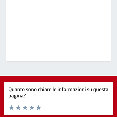
Quanto sono chiare le informazioni su questa
pagina?
Valuta 1 stelle su 5
Valuta 2 stelle su 5
Valuta 3 stelle su 5
Valuta 4 stelle su 5
Valuta 5 stelle su 5