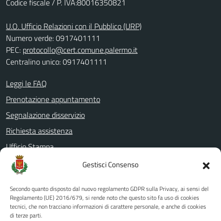
Codice fiscale / P. IVA:80016350821
U.O. Ufficio Relazioni con il Pubblico (URP)
Numero verde: 0917401111
PEC:
protocollo@cert.comune.palermo.it
Centralino unico: 0917401111
Leggi le FAQ
Prenotazione appuntamento
Segnalazione disservizio
Richiesta assistenza
Ufficio Stampa
Amministrazione Trasparente
Gestisci Consenso
Albo pretorio
Secondo quanto disposto dal nuovo regolamento GDPR sulla Privacy, ai sensi del
Informativa privacy
Regolamento (UE) 2016/679, si rende noto che questo sito fa uso di cookies
tecnici, che non tracciano informazioni di carattere personale, e anche di cookies
Note legali
di terze parti.