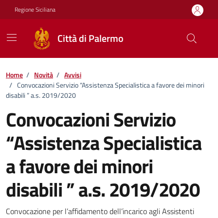
Vai ai contenuti
Vai al footer
Regione Siciliana
Città di Palermo
Home
/
Novità
/
Avvisi
/
Convocazioni Servizio “Assistenza Specialistica a favore dei minori
disabili ” a.s. 2019/2020
Convocazioni Servizio
“Assistenza Specialistica
a favore dei minori
disabili ” a.s. 2019/2020
Dettagli della notizia
Convocazione per l’affidamento dell’incarico agli Assistenti