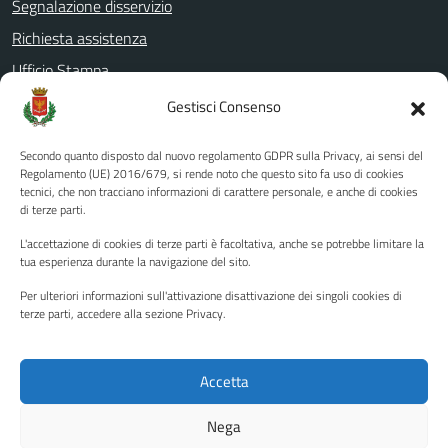
Segnalazione disservizio
Richiesta assistenza
Ufficio Stampa
Amministrazione Trasparente
Gestisci Consenso
Albo pretorio
Secondo quanto disposto dal nuovo regolamento GDPR sulla Privacy, ai sensi del
Informativa privacy
Regolamento (UE) 2016/679, si rende noto che questo sito fa uso di cookies
tecnici, che non tracciano informazioni di carattere personale, e anche di cookies
Note legali
di terze parti.
Dichiarazione di accessibilità
L'accettazione di cookies di terze parti è facoltativa, anche se potrebbe limitare la
Piano di miglioramento del sito
tua esperienza durante la navigazione del sito.
Per ulteriori informazioni sull'attivazione disattivazione dei singoli cookies di
terze parti, accedere alla sezione Privacy.
SEGUICI SU
Facebook
YouTube
Twitter
Instagram
Accetta
Nega