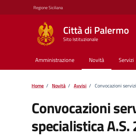
Vai ai contenuti
Vai al footer
Regione Siciliana
Città di Palermo
Sito Istituzionale
Amministrazione
Novità
Servizi
Home
/
Novità
/
Avvisi
/
Convocazioni serviz
Convocazioni serv
specialistica A.S