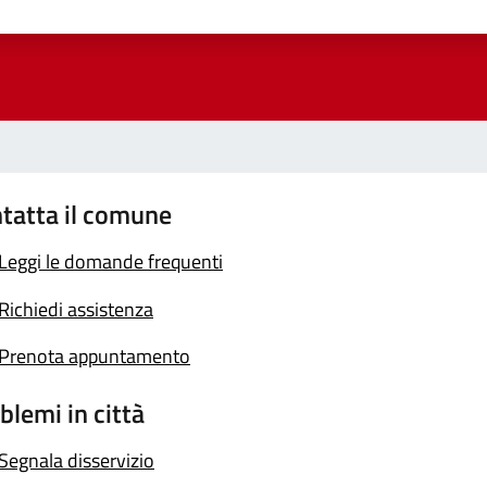
a 1 stelle su 5
luta 2 stelle su 5
Valuta 3 stelle su 5
Valuta 4 stelle su 5
Valuta 5 stelle su 5
tatta il comune
Leggi le domande frequenti
Richiedi assistenza
Prenota appuntamento
blemi in città
Segnala disservizio