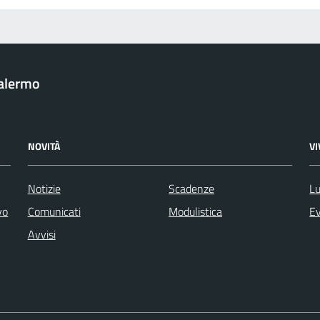
Palermo
NOVITÀ
V
Notizie
Scadenze
Lu
vo
Comunicati
Modulistica
Ev
Avvisi