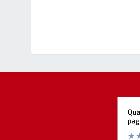
Qua
pag