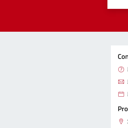
Valut
Va
Con
Pro