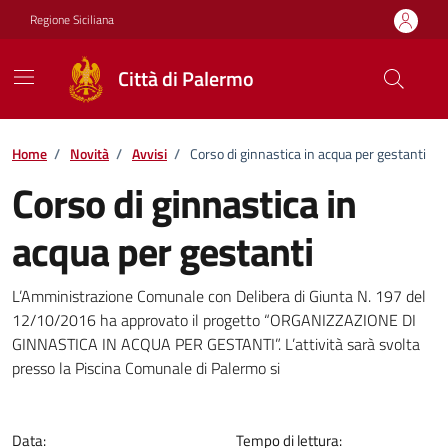
Vai ai contenuti
Vai al footer
Regione Siciliana
Città di Palermo
Home
/
Novità
/
Avvisi
/
Corso di ginnastica in acqua per gestanti
Corso di ginnastica in
acqua per gestanti
Dettagli della notizia
L’Amministrazione Comunale con Delibera di Giunta N. 197 del
12/10/2016 ha approvato il progetto “ORGANIZZAZIONE DI
GINNASTICA IN ACQUA PER GESTANTI”. L’attività sarà svolta
presso la Piscina Comunale di Palermo si
Data:
Tempo di lettura: