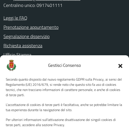
Centralino unico: 0917401111
Leggi le FAQ
Prenotazione appuntamento
Segnalazione disservizio
Richiesta assistenza
Ufficio Stampa
Amministrazione Trasparente
Gestisci Consenso
Albo pretorio
Secondo quanto disposto dal nuovo regolamento GDPR sulla Privacy, ai sensi del
Informativa privacy
Regolamento (UE) 2016/679, si rende noto che questo sito fa uso di cookies
tecnici, che non tracciano informazioni di carattere personale, e anche di cookies
Note legali
di terze parti.
Dichiarazione di accessibilità
L'accettazione di cookies di terze parti è facoltativa, anche se potrebbe limitare la
Piano di miglioramento del sito
tua esperienza durante la navigazione del sito.
Per ulteriori informazioni sull'attivazione disattivazione dei singoli cookies di
terze parti, accedere alla sezione Privacy.