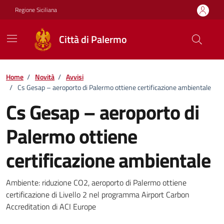
Vai ai contenuti
Vai al footer
Regione Siciliana
Città di Palermo
Home
/
Novità
/
Avvisi
/
Cs Gesap – aeroporto di Palermo ottiene certificazione ambientale
Cs Gesap – aeroporto di
Palermo ottiene
certificazione ambientale
Dettagli della notizia
Ambiente: riduzione CO2, aeroporto di Palermo ottiene
certificazione di Livello 2 nel programma Airport Carbon
Accreditation di ACI Europe