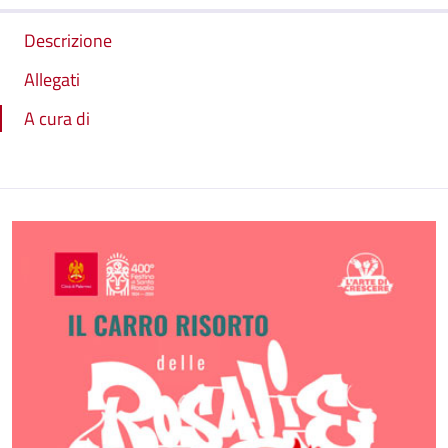
Descrizione
Allegati
A cura di