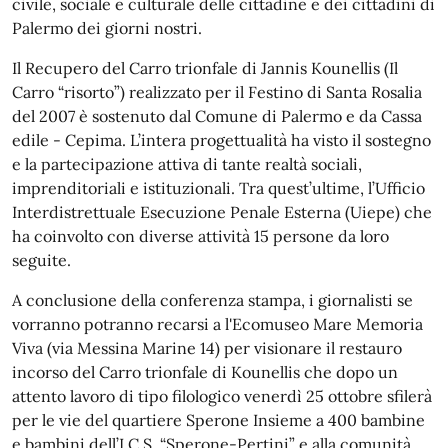
civile, sociale e culturale delle cittadine e dei cittadini di
Palermo dei giorni nostri.
Il Recupero del Carro trionfale di Jannis Kounellis (Il
Carro “risorto”) realizzato per il Festino di Santa Rosalia
del 2007 è sostenuto dal Comune di Palermo e da Cassa
edile - Cepima. L’intera progettualità ha visto il sostegno
e la partecipazione attiva di tante realtà sociali,
imprenditoriali e istituzionali. Tra quest’ultime, l’Ufficio
Interdistrettuale Esecuzione Penale Esterna (Uiepe) che
ha coinvolto con diverse attività 15 persone da loro
seguite.
A conclusione della conferenza stampa, i giornalisti se
vorranno potranno recarsi a l'Ecomuseo Mare Memoria
Viva (via Messina Marine 14) per visionare il restauro
incorso del Carro trionfale di Kounellis che dopo un
attento lavoro di tipo filologico venerdì 25 ottobre sfilerà
per le vie del quartiere Sperone Insieme a 400 bambine
e bambini dell’I.C.S. “Sperone-Pertini” e alla comunità