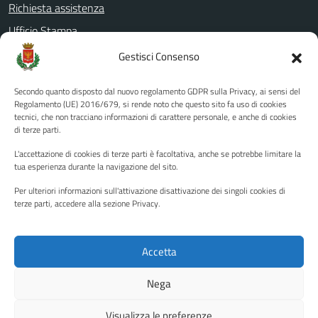
Richiesta assistenza
Ufficio Stampa
Amministrazione Trasparente
Gestisci Consenso
Albo pretorio
Secondo quanto disposto dal nuovo regolamento GDPR sulla Privacy, ai sensi del
Informativa privacy
Regolamento (UE) 2016/679, si rende noto che questo sito fa uso di cookies
tecnici, che non tracciano informazioni di carattere personale, e anche di cookies
Note legali
di terze parti.
Dichiarazione di accessibilità
L'accettazione di cookies di terze parti è facoltativa, anche se potrebbe limitare la
Piano di miglioramento del sito
tua esperienza durante la navigazione del sito.
Per ulteriori informazioni sull'attivazione disattivazione dei singoli cookies di
terze parti, accedere alla sezione Privacy.
SEGUICI SU
Facebook
YouTube
Twitter
Instagram
Accetta
Nega
Media policy
Mappa del sito
Visualizza le preferenze