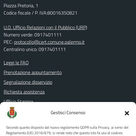
Piazza Pretoria, 1
Codice fiscale / P. IVA:80016350821
U.O. Ufficio Relazioni con il Pubblico (URP)
Numero verde: 0917401111
PEC:
protocollo@cert.comune.palermo.it
Centralino unico: 0917401111
Leggi le FAQ
Prenotazione appuntamento
Segnalazione disservizio
Richiesta assistenza
Ufficio Stampa
Amministrazione Trasparente
Gestisci Consenso
Albo pretorio
Secondo quanto disposto dal nuovo regolamento GDPR sulla Privacy, ai sensi del
Informativa privacy
Regolamento (UE) 2016/679, si rende noto che questo sito fa uso di cookies