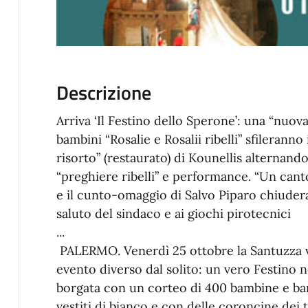
Descrizione
Arriva ‘Il Festino dello Sperone’: una “nuov
bambini “Rosalie e Rosalii ribelli” sfileranno
risorto” (restaurato) di Kounellis alternando
“preghiere ribelli” e performance. “Un canto
e il cunto-omaggio di Salvo Piparo chiuder
saluto del sindaco e ai giochi pirotecnici
...
PALERMO. Venerdì 25 ottobre la Santuzza v
evento diverso dal solito: un vero Festino 
borgata con un corteo di 400 bambine e bam
vestiti di bianco e con delle coroncine dei t