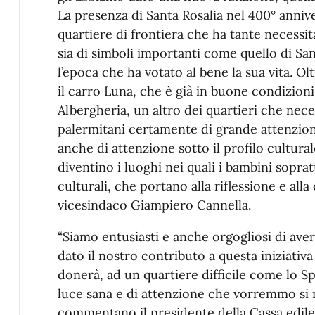
La presenza di Santa Rosalia nel 400° anniv
quartiere di frontiera che ha tante necessità
sia di simboli importanti come quello di San
l’epoca che ha votato al bene la sua vita. Ol
il carro Luna, che è già in buone condizioni
Albergheria, un altro dei quartieri che neces
palermitani certamente di grande attenzi
anche di attenzione sotto il profilo cultura
diventino i luoghi nei quali i bambini sopra
culturali, che portano alla riflessione e alla 
vicesindaco Giampiero Cannella.
“Siamo entusiasti e anche orgogliosi di ave
dato il nostro contributo a questa iniziativ
donerà, ad un quartiere difficile come lo 
luce sana e di attenzione che vorremmo si
commentano il presidente della Cassa edile 