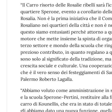
“Il Carro risorto delle Rosalie ribelli sarà l
quartiere Sperone, evento a corollario dell
Rosalia. Non è la prima iniziativa che il C
Rosaliano nei quartieri della città e non è 
questo siamo entusiasti perché attorno a que
motore che mette insieme la spinta di organi
terzo settore e mondo della scuola che rin
prezioso contributo, in quanto regalano a q
sono solo al significato della tradizione, ma
crescita sociale e culturale. Una cooperazion
che è il vero senso dei festeggiamenti di San
Palermo Roberto Lagalla.
“Abbiamo voluto come amministrazione in sin
e la scuola Sperone-Pertini, restituire alla fr
carro di Kounellis, che era in stato di tot
gli abbiamo dato una nuova funzione, quella 