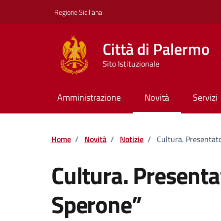
Vai ai contenuti
Vai al footer
Regione Siciliana
Città di Palermo
Sito Istituzionale
Amministrazione
Novità
Servizi
Home
/
Novità
/
Notizie
/
Cultura. Presentato
Cultura. Presentat
Sperone”